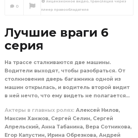
лицензионное видео, трансляция через
0
плеер правообладателя
Лучшие враги 7
серия
Сейчас вы смотрите
Лучшие враги 6
серия
На трассе сталкиваются две машины.
Водители выходят, чтобы разобраться. От
столкновения дверь багажника одной из
машин открылась, и водитель второй видит
в ней нечто, что ему видеть не полагается...
Актеры в главных ролях:
Алексей Нилов,
Максим Ханжов, Сергей Селин, Сергей
Апрельский, Анна Табанина, Вера Сотникова,
Егор Капустин, Ирина Обрезкова, Андрей