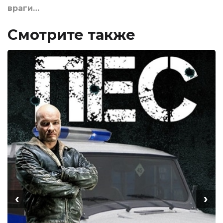
враги…
Смотрите также
‹
›