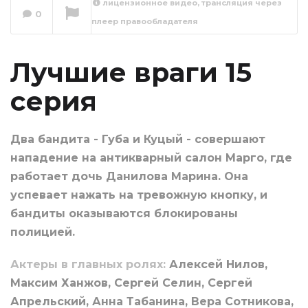
лицензионное видео, трансляция через
0
плеер правообладателя
Лучшие враги 16
серия
Сейчас вы смотрите
Лучшие враги 15
серия
Два бандита - Губа и Куцый - совершают
нападение на антикварный салон Марго, где
работает дочь Данилова Марина. Она
успевает нажать на тревожную кнопку, и
бандиты оказываются блокированы
полицией.
Актеры в главных ролях:
Алексей Нилов,
Максим Ханжов, Сергей Селин, Сергей
Апрельский, Анна Табанина, Вера Сотникова,