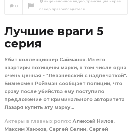
лицензионное видео, трансляция через
0
плеер правообладателя
Лучшие враги 6
серия
Сейчас вы смотрите
Лучшие враги 5
серия
Убит коллекционер Сайманов. Из его
квартиры похищены марки, в том числе одна
очень ценная - "Леваневский с надпечаткой".
Бизнесмен Ройзман сообщает полиции, что
сразу после убийства ему поступило
предложение от криминального авторитета
Лазаря купить эту марку…
Актеры в главных ролях:
Алексей Нилов,
Максим Ханжов, Сергей Селин, Сергей