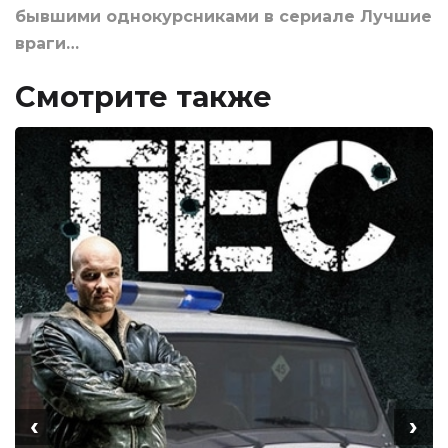
бывшими однокурсниками в сериале Лучшие
враги…
Смотрите также
‹
›