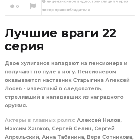
лицензионное видео, трансляция через
0
плеер правообладателя
Лучшие враги 23
серия
Сейчас вы смотрите
Лучшие враги 22
серия
Двое хулиганов нападают на пенсионера и
получают по пуле в ногу. Пенсионером
оказывается наставник Старыгина Алексей
Лосев - известный в следователь,
стрелявший в нападавших из наградного
оружия.
Актеры в главных ролях:
Алексей Нилов,
Максим Ханжов, Сергей Селин, Сергей
Апрельский, Анна Табанина, Вера Сотникова,