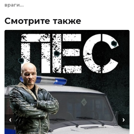
враги…
Смотрите также
‹
›