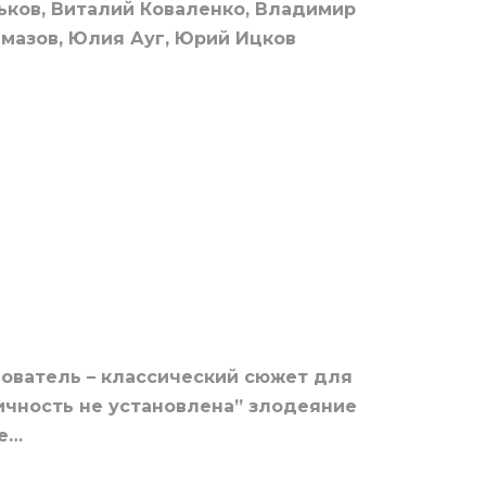
ьков, Виталий Коваленко, Владимир
мазов, Юлия Ауг, Юрий Ицков
ователь – классический сюжет для
ичность не установлена” злодеяние
де…