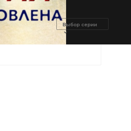
Выбор серии
 не
Личность не
Личность не
на 2
установлена 3
установлена
серия
серия