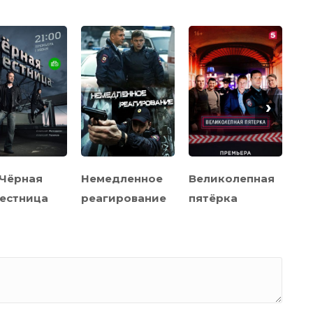
›
Чёрная
Немедленное
Великолепная
И 
естница
реагирование
пятёрка
Ро