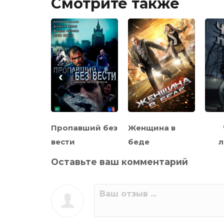
Смотрите также
‹
й майор
Пропавший без
Женщина в
лов
вести
беде
л
Оставьте ваш комментарий