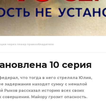
яция через плеер правообладателя
Личность не
Личность
ть не
установлена 1
установле
влена
серия
серия
ановлена 10 серия
федерал, что тогда в него стреляла Юлия,
ее задержания находят сумку с немалой
й Рыков рассказал историю всех своих
 совершения. Майору грозит опасность.