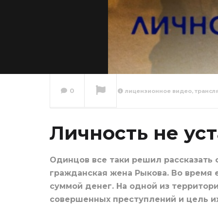
0
лицензионное видео, трансл
Личнос
устано
Личность не уст
Сейчас вы смотрите
Одинцов все таки решил рассказать 
гражданская жена Рыкова. Во время 
суммой денег. На одной из территори
совершенных преступлений и цель их