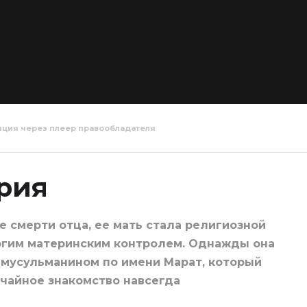
яция через плеер правообладателя
ентр 3
Колл-центр 4
Колл-цен
серия
серия
ерия
е смерти отца, ее мать стала религиозной
огим материнским контролем. Однажды она
 мусульманином по имени Марат, который
учайное знакомство навсегда