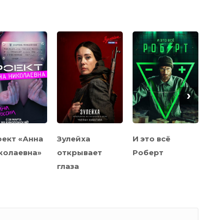
›
ект «Анна
Зулейха
И это всё
Мо
колаевна»
открывает
Роберт
глаза