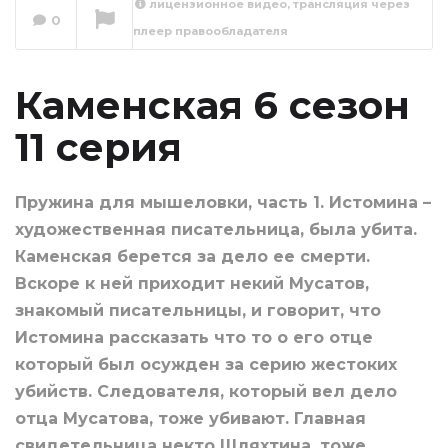
лицензионное видео, трансляция через
0
плеер правообладателя
Каменская 6 сезон
12 серия
Сейчас вы смотрите
Каменская 6 сезон
11 серия
Пружина для мышеловки, часть 1. Истомина –
художественная писательница, была убита.
Каменская берется за дело ее смерти.
Вскоре к ней приходит некий Мусатов,
знакомый писательницы, и говорит, что
Истомина рассказать что то о его отце
который был осужден за серию жестоких
убийств. Следователя, который вел дело
отца Мусатова, тоже убивают. Главная
свидетельница некто Шляхтина, тоже