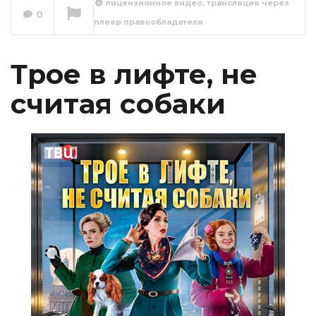
лицензионное видео, трансляция через
Трое в лифте, не
0
плеер правообладателя
считая собаки 1
серия
Сейчас вы смотрите
Трое в лифте, не
считая собаки