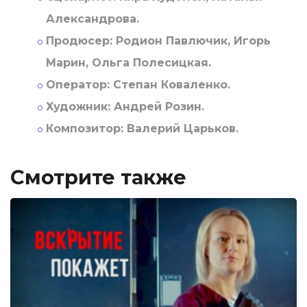
Александрова.
Продюсер:
Родион Павлючик, Игорь
Марин, Ольга Полесицкая.
Оператор:
Степан Коваленко.
Художник:
Андрей Розин.
Композитор:
Валерий Царьков.
Смотрите также