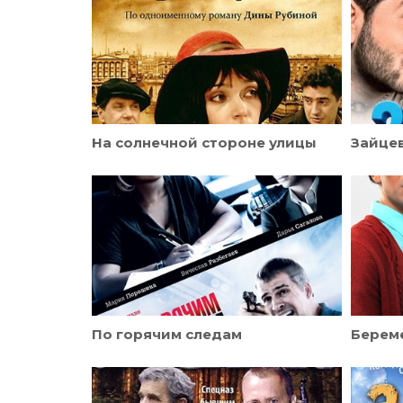
На солнечной стороне улицы
Зайцев
По горячим следам
Берем