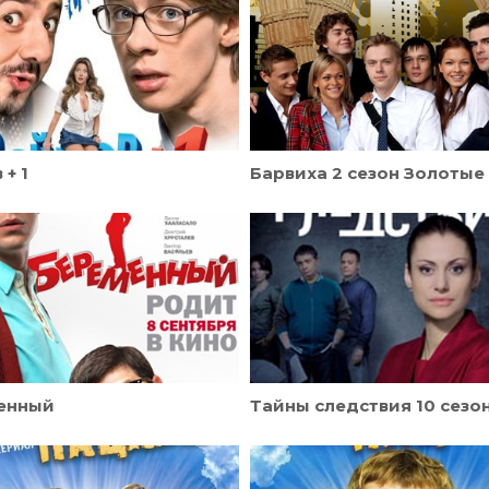
 + 1
Барвиха 2 сезон Золотые
енный
Тайны следствия 10 сезо