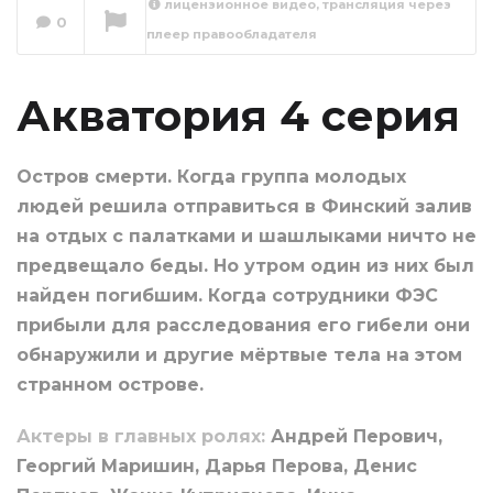
лицензионное видео, трансляция через
0
плеер правообладателя
Акватория 5 серия
Сейчас вы смотрите
Акватория 4 серия
Остров смерти. Когда группа молодых
людей решила отправиться в Финский залив
на отдых с палатками и шашлыками ничто не
предвещало беды. Но утром один из них был
найден погибшим. Когда сотрудники ФЭС
прибыли для расследования его гибели они
обнаружили и другие мёртвые тела на этом
странном острове.
Актеры в главных ролях:
Андрей Перович,
Георгий Маришин, Дарья Перова, Денис