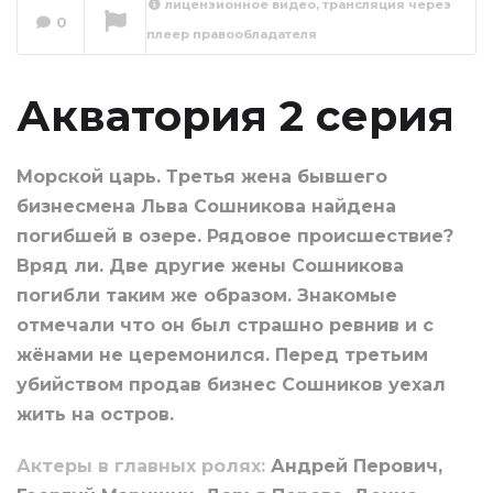
лицензионное видео, трансляция через
0
плеер правообладателя
Акватория 3 серия
Сейчас вы смотрите
Акватория 2 серия
Морской царь. Третья жена бывшего
бизнесмена Льва Сошникова найдена
погибшей в озере. Рядовое происшествие?
Вряд ли. Две другие жены Сошникова
погибли таким же образом. Знакомые
отмечали что он был страшно ревнив и с
жёнами не церемонился. Перед третьим
убийством продав бизнес Сошников уехал
жить на остров.
Актеры в главных ролях:
Андрей Перович,