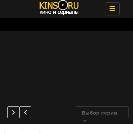
Toggle
navigatio
Выбор серии