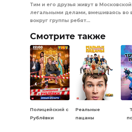
Тим и его друзья живут в Московской
легальными делами, вмешиваясь во 
вокруг группы ребят…
Смотрите также
‹
обыль —
Полицейский с
Реальные
Рублёвки
пацаны
п
ждения