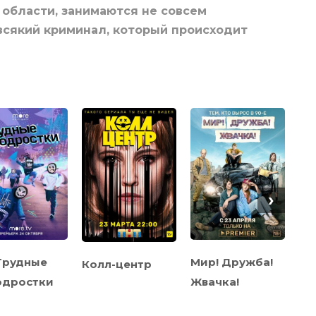
 области, занимаются не совсем
всякий криминал, который происходит
›
Трудные
Мир! Дружба!
Ме
Колл-центр
одростки
Жвачка!