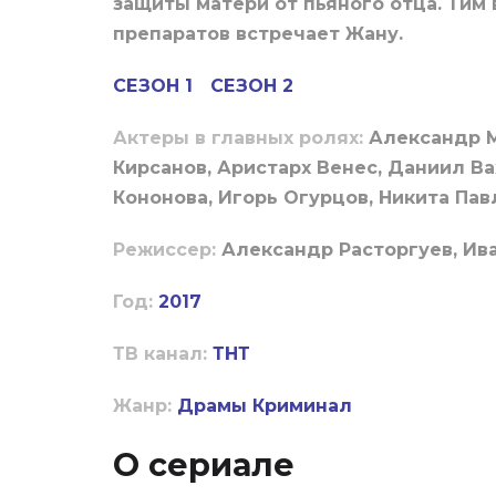
защиты матери от пьяного отца. Тим
препаратов встречает Жану.
СЕЗОН 1
СЕЗОН 2
Актеры в главных ролях:
Александр М
Кирсанов, Аристарх Венес, Даниил Ва
Кононова, Игорь Огурцов, Никита Пав
Режиссер:
Александр Расторгуев, Ив
Год:
2017
ТВ канал:
ТНТ
Жанр:
Драмы
Криминал
О сериале