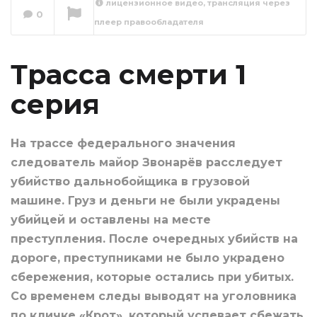
лицензионное видео, трансляция через
0
плеер правообладателя
Трасса смерти 2
серия
Сейчас вы смотрите
Трасса смерти 1
серия
На трассе федерального значения
следователь майор Звонарёв расследует
убийство дальнобойщика в грузовой
машине. Груз и деньги не были украдены
убийцей и оставлены на месте
преступления. После очередных убийств на
дороге, преступниками не было украдено
сбережения, которые остались при убитых.
Со временем следы выводят на уголовника
по кличке «Крот», который успевает сбежать