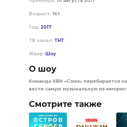
Пpeмьepa:
10 августа 2017
Boзpacт:
16+
Год:
2017
ТВ канал:
ТНТ
Жанр:
Шоу
О шоу
Команда КВН «Союз» перебирается на
вести самую музыкальную из юморис
Смотрите также