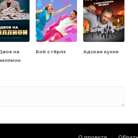
›
Двое на
Бой с гёрлз
Адская кухня
По
миллион
бл
О проекте
Обратн