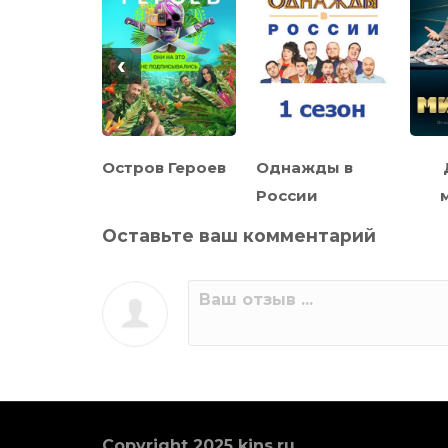
‹
жах
Остров Героев
Однажды в
России
Оставьте ваш комментарий
Copyright 2025 kins.ru