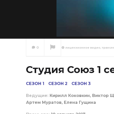
0
лицензионное видео, трансл
Студия
сезон 
Студия Союз 1 с
Сейчас вы смотрите
СЕЗОН 1
СЕЗОН 2
СЕЗОН 3
Ведущие:
Кирилл Коковкин, Виктор Щ
Артем Муратов, Елена Гущина