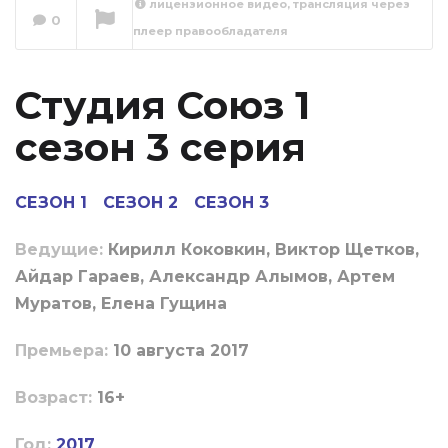
лицензионное видео, трансляция через
0
плеер правообладателя
Студия Союз 1
сезон 4 серия
Сейчас вы смотрите
Студия Союз 1
сезон 3 серия
СЕЗОН 1
СЕЗОН 2
СЕЗОН 3
Ведущие:
Кирилл Коковкин, Виктор Щетков,
Айдар Гараев, Александр Алымов, Артем
Муратов, Елена Гущина
Пpeмьepa:
10 августа 2017
Boзpacт:
16+
Год:
2017