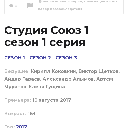
лицензионное видео, трансляция через
0
плеер правообладателя
Студия Союз 1
сезон 2 серия
Сейчас вы смотрите
Студия Союз 1
сезон 1 серия
СЕЗОН 1
СЕЗОН 2
СЕЗОН 3
Ведущие:
Кирилл Коковкин, Виктор Щетков,
Айдар Гараев, Александр Алымов, Артем
Муратов, Елена Гущина
Пpeмьepa:
10 августа 2017
Boзpacт:
16+
Год:
2017