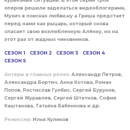
курьёзные ситуации. В этой серии трое
оперов решили заделаться видеоблогерами,
Мухич в поисках любви,ну а Гриша предстает
перед нами как рыцарь, который снова
спасает свою возлюбленную Алёнку, но на
этот раз от жадных чиновников.
СЕЗОН 1
СЕЗОН 2
СЕЗОН 3
СЕЗОН 4
СЕЗОН 5
Актеры в главных ролях:
Александр Петров,
Александра Бортич, Анна Котова, Роман
Попов, Ростислав Гулбис, Сергей Бурунов,
Сергей Журавлев, Сергей Штатнов, София
Каштанова, Татьяна Бабенкова и др.
Режиссер:
Илья Куликов