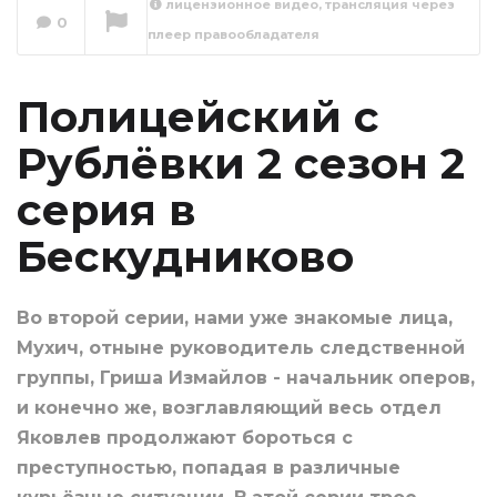
лицензионное видео, трансляция через
Рублёвки 2 сезон 3
0
плеер правообладателя
серия в
Бескудниково
Сейчас вы смотрите
Полицейский с
Рублёвки 2 сезон 2
серия в
Бескудниково
Во второй серии, нами уже знакомые лица,
Мухич, отныне руководитель следственной
группы, Гриша Измайлов - начальник оперов,
и конечно же, возглавляющий весь отдел
Яковлев продолжают бороться с
преступностью, попадая в различные