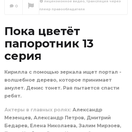
лицензионное видео, трансляция через
0
плеер правообладателя
Пока цветёт
папоротник
Сейчас вы смотрите
Пока цветёт
папоротник 13
серия
Кирилла с помощью зеркала ищет портал -
волшебное дерево, которое принимает
амулет. Денис тонет. Рая пытается спасти
ребят.
Актеры в главных ролях:
Александр
Мезенцев, Александр Петров, Дмитрий
Бедарев, Елена Николаева, Залим Мирзоев,