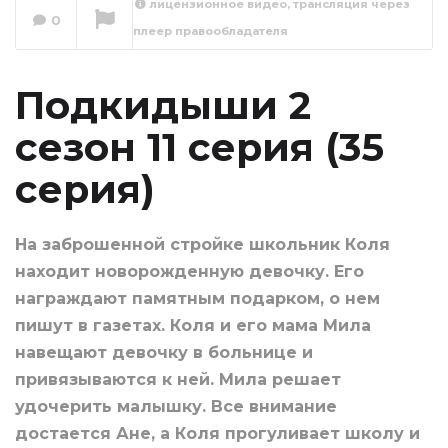
лицензионное видео, трансляция через
Подкидыши 2
0
плеер правообладателя
сезон 12 серия (36
серия)
Сейчас вы смотрите
Подкидыши 2
сезон 11 серия (35
серия)
На заброшенной стройке школьник Коля
находит новорожденную девочку. Его
награждают памятным подарком, о нем
пишут в газетах. Коля и его мама Мила
навещают девочку в больнице и
привязываются к ней. Мила решает
удочерить малышку. Все внимание
достается Ане, а Коля прогуливает школу и