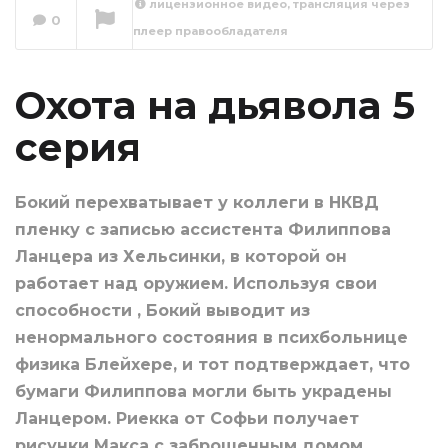
лицензионное видео, трансляция через
0
плеер правообладателя
Охота на дьявола
6 серия
Сейчас вы смотрите
Охота на дьявола 5
серия
Бокий перехватывает у коллеги в НКВД
пленку с записью ассистента Филиппова
Ланцера из Хельсинки, в которой он
работает над оружием. Используя свои
способности , Бокий выводит из
ненормального состояния в психбольнице
физика Блейхере, и тот подтверждает, что
бумаги Филиппова могли быть украдены
Ланцером. Риекка от Софьи получает
рисунки Макса с заброшенным домом.