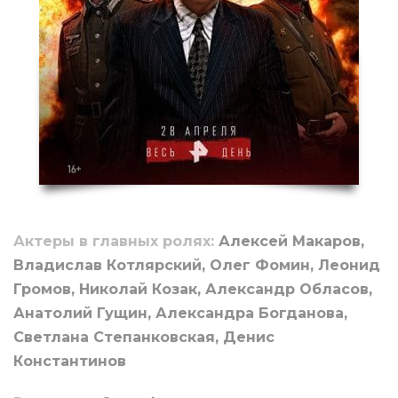
Актеры в главных ролях:
Алексей Макаров,
Владислав Котлярский, Олег Фомин, Леонид
Громов, Николай Козак, Александр Обласов,
Анатолий Гущин, Александра Богданова,
Светлана Степанковская, Денис
Константинов