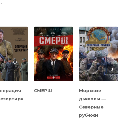
…
›
перация
СМЕРШ
Морские
Др
езертир»
дьяволы —
Со
Северные
рубежи