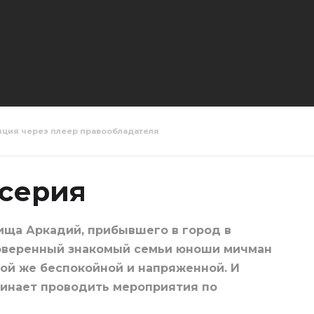
яция через плеер правообладателя
е горы 3
Красные горы 4
Красные 
серия
серия
 серия
ища Аркадий, прибывшего в город в
роверенный знакомый семьи юноши мичман
кой же беспокойной и напряженной. И
инает проводить мероприятия по