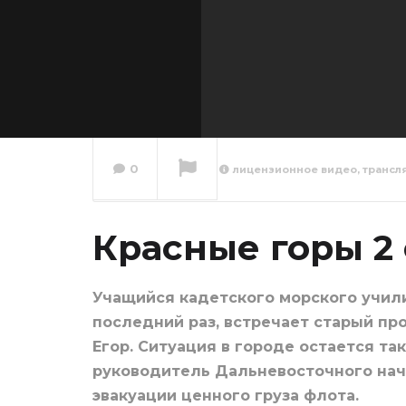
0
лицензионное видео, трансл
Красны
серия
Красные горы 2
Сейчас вы смотрите
Учащийся кадетского морского учил
последний раз, встречает старый п
Егор. Ситуация в городе остается та
руководитель Дальневосточного нач
эвакуации ценного груза флота.