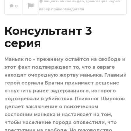
лицензионное видео, трансляция через
0
плеер правообладателя
Консультант 4
серия
Сейчас вы смотрите
Консультант 3
серия
Маньяк по - прежнему остаётся на свободе и
этот факт подтверждает то, что в овраге
находят очередную жертву маньяка. Главный
герой сериала Брагин принимает решение
отпустить ранее задержанного, которого
подозревали в убийствах. Психолог Широков
делает заключение о психическом
состоянии маньяка и настаивает на том,
чтобы население города оповестили, что
преступник на свободе. Но руководство