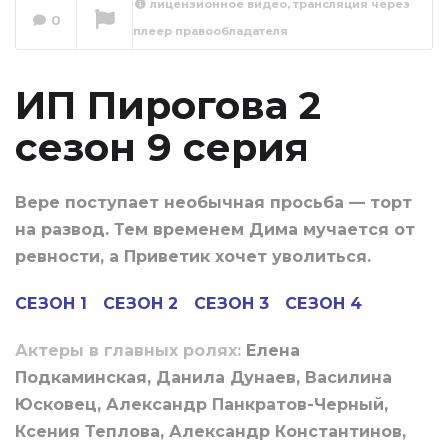
лицензионное видео, трансляция через
0
плеер правообладателя
ИП Пирогова 2
сезон 10 серия
Сейчас вы смотрите
ИП Пирогова 2
сезон 9 серия
Вере поступает необычная просьба — торт
на развод. Тем временем Дима мучается от
ревности, а Приветик хочет уволиться.
СЕЗОН 1
СЕЗОН 2
СЕЗОН 3
СЕЗОН 4
Актеры в главных ролях:
Елена
Подкаминская, Данила Дунаев, Василина
Юсковец, Александр Панкратов-Черный,
Ксения Теплова, Александр Константинов,