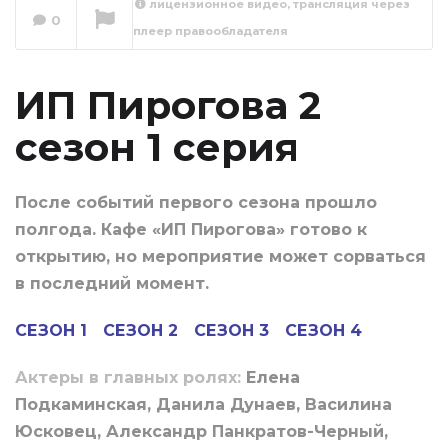
лицензионное видео, трансляция через
0
плеер правообладателя
ИП Пирогова 2
сезон 2 серия
Сейчас вы смотрите
ИП Пирогова 2
сезон 1 серия
После событий первого сезона прошло
полгода. Кафе «ИП Пирогова» готово к
открытию, но мероприятие может сорваться
в последний момент.
СЕЗОН 1
СЕЗОН 2
СЕЗОН 3
СЕЗОН 4
Актеры в главных ролях:
Елена
Подкаминская, Данила Дунаев, Василина
Юсковец, Александр Панкратов-Черный,