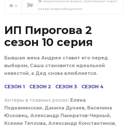
лицензионное видео, трансляция через
0
плеер правообладателя
ИП Пирогова 2
сезон 11 серия
Сейчас вы смотрите
ИП Пирогова 2
сезон 10 серия
Бывшая жена Андрея ставит его перед
выбором, Саша становится идеальной
невестой, а Дед снова влюбляется.
СЕЗОН 1
СЕЗОН 2
СЕЗОН 3
СЕЗОН 4
Актеры в главных ролях:
Елена
Подкаминская, Данила Дунаев, Василина
Юсковец, Александр Панкратов-Черный,
Ксения Теплова, Александр Константинов,