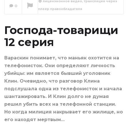
лицензионное видео, трансляция через
0
плеер правообладателя
Господа-товарищи
13 серия
Сейчас вы смотрите
Господа-товарищи
12 серия
Вараскин понимает, что маньяк охотится на
телефонисток. Они определяют личность
убийцы: им является бывший уголовник
Клин. Очевидно, что разговор Клина
подслушала одна из телефонисток и начала
шантажировать. И Клин долго не думая
решил убить всех на телефонной станции.
Но когда милиция накрывает его жилище, но
его находят мертвым…