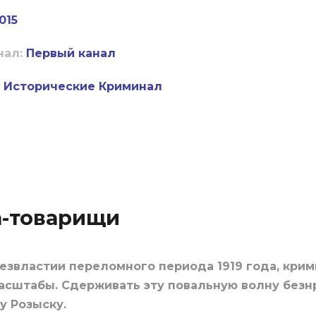
015
нал:
Первый канал
Исторические
Криминал
а-товарищи
звластии переломного периода 1919 года, крим
асштабы. Сдерживать эту повальную волну безн
у Розыску.