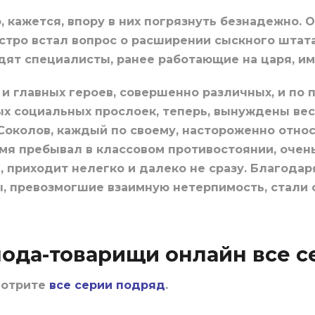
, кажется, впору в них погрязнуть безнадежно. 
Остро встал вопрос о расширении сыскного штата
дят специалисты, ранее работающие на царя, и
и главных героев, совершенно различных, и по 
х социальных прослоек, теперь, вынуждены вес
Соколов, каждый по своему, настороженно относ
мя пребывал в классовом противостоянии, очень
, приходит нелегко и далеко не сразу. Благода
ры, превозмогшие взаимную нетерпимость, ста
пода-товарищи онлайн все с
мотрите
все серии подряд
.