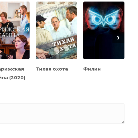
›
арижская
Тихая охота
Филин
Си
йна (2020)