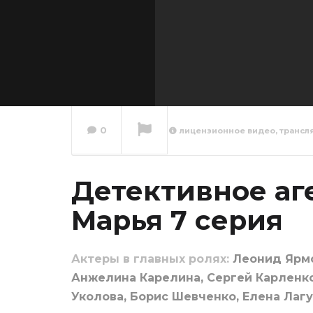
0
лицензионное видео, трансл
Детек
агентс
Марья 
Детективное аг
Сейчас вы смотрите
Марья 7 серия
Актеры в главных ролях:
Леонид Ярмо
Анжелина Карелина, Сергей Карленко
Уколова, Борис Шевченко, Елена Лаг