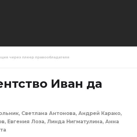
яция через плеер правообладателя
тивное
Детективное
Детектив
тво Иван да
агентство Иван да
агентство
8 серия
Марья 9 серия
Марья 10 
ентство Иван да
льник, Светлана Антонова, Андрей Карако,
в, Евгения Лоза, Линда Нигматулина, Анна
ута