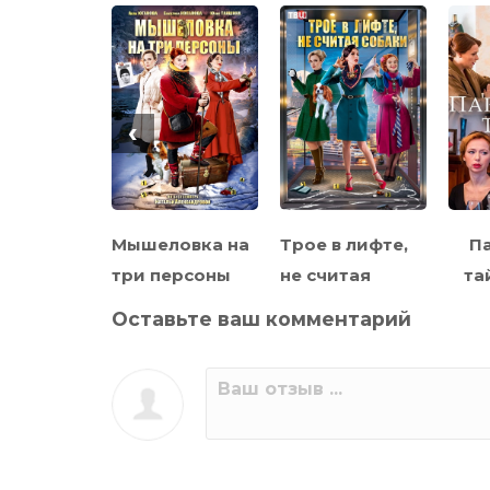
‹
у не
Мышеловка на
Трое в лифте,
П
и
три персоны
не считая
та
собаки
Оставьте ваш комментарий