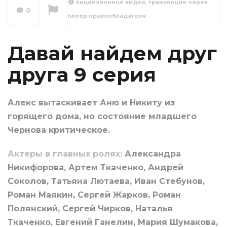
лицензионное видео, трансляция через
Давай найдем
0
плеер правообладателя
друг друга 10
серия
Сейчас вы смотрите
Давай найдем друг
друга 9 серия
Алекс вытаскивает Аню и Никиту из
горящего дома, но состояние младшего
Чернова критическое.
Актеры в главных ролях:
Александра
Никифорова, Артем Ткаченко, Андрей
Соколов, Татьяна Лютаева, Иван Стебунов,
Роман Маякин, Сергей Жарков, Роман
Полянский, Сергей Чирков, Наталья
Ткаченко, Евгений Ганелин, Мария Шумакова,