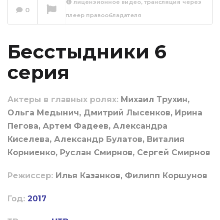
лицензионное видео, трансляция через
0
плеер правообладателя
Бесстыдники 7
серия
Сейчас вы смотрите
Бесстыдники 6
серия
Актеры в главных ролях:
Михаил Трухин,
Ольга Медынич, Дмитрий Лысенков, Ирина
Пегова, Артем Фадеев, Александра
Киселева, Александр Булатов, Виталия
Корниенко, Руслан Смирнов, Сергей Смирнов
Режиссер:
Илья Казанков, Филипп Коршунов
Год:
2017