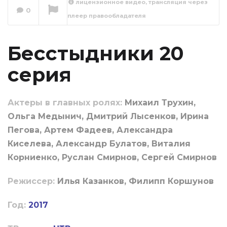
лицензионное видео, трансляция через
0
плеер правообладателя
Бесстыдники 21
серия
Сейчас вы смотрите
Бесстыдники 20
серия
Актеры в главных ролях:
Михаил Трухин,
Ольга Медынич, Дмитрий Лысенков, Ирина
Пегова, Артем Фадеев, Александра
Киселева, Александр Булатов, Виталия
Корниенко, Руслан Смирнов, Сергей Смирнов
Режиссер:
Илья Казанков, Филипп Коршунов
Год:
2017