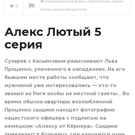
лицензионное видео, трансляция через
0
плеер правообладателя
Алекс Лютый 6
серия
Сейчас вы смотрите
Алекс Лютый 5
серия
Сухарев с Касьяновым разыскивают Льва
Проценко, уличенного в нападениях. На его
бывшем месте работы сообщают, что
мужчиной уже интересовались — кто-то
звонил из Риги якобы из местной газеты… Во
время обыска квартиры возлюбленной
Проценко сыщики находят фотографию
нацистского офицера с подписью на
немецком: «Алексу от Кёрнера». Сыщики
приезжают в больницу, где находится дочь