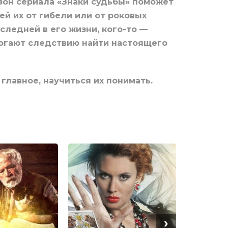
езон сериала «Знаки судьбы» поможет
й их от гибели или от роковых
следней в его жизни, кого-то —
могают следствию найти настоящего
главное, научиться их понимать.
›