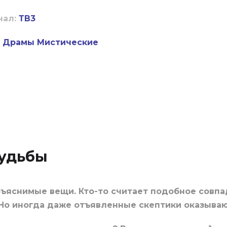
нал:
ТВ3
Драмы
Мистические
судьбы
ъяснимые вещи. Кто-то считает подобное совпад
 Но иногда даже отъявленные скептики оказыва