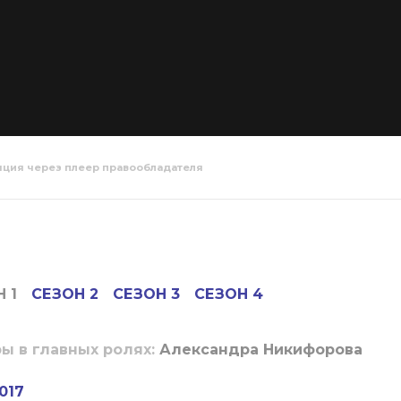
яция через плеер правообладателя
 1
СЕЗОН 2
СЕЗОН 3
СЕЗОН 4
ы в главных ролях:
Александра Никифорова
017