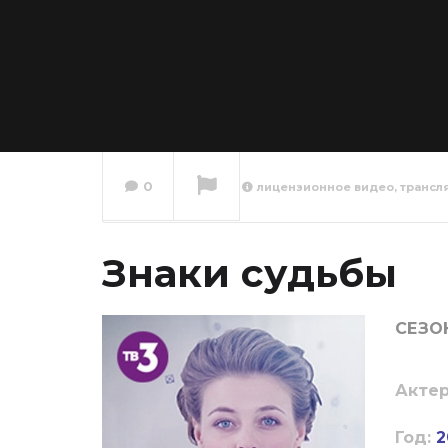
0
лицензионное видео, трансл
Знаки судьбы
Сейчас вы смотрите
СЕЗОН
Актер
Год:
2