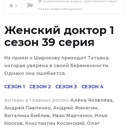
лицензионное видео, трансляция через
0
плеер правообладателя
Женский доктор 1
сезон 40 серия
Сейчас вы смотрите
Женский доктор 1
сезон 39 серия
На прием к Широкову приходит Татьяна,
которая уверена в своей беременности.
Однако она ошибается.
СЕЗОН 1
СЕЗОН 2
СЕЗОН 3
СЕЗОН 4
Актеры в главных ролях:
Алёна Яковлева,
Андрей Павленко, Андрей Финягин,
Виталина Библив, Иван Марченко, Илья
Носков, Константин Косинский, Олег