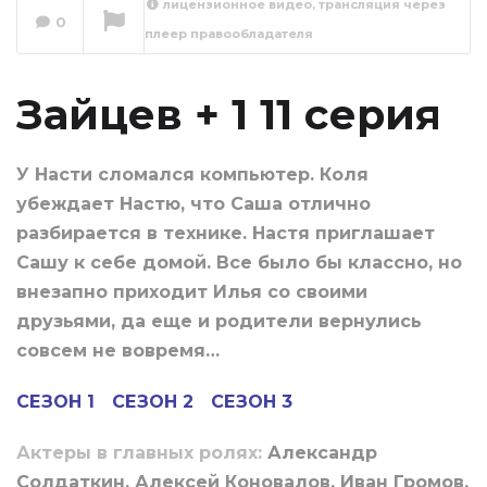
лицензионное видео, трансляция через
0
плеер правообладателя
Зайцев + 1 12 серия
Сейчас вы смотрите
Зайцев + 1 11 серия
У Насти сломался компьютер. Коля
убеждает Настю, что Саша отлично
разбирается в технике. Настя приглашает
Сашу к себе домой. Все было бы классно, но
внезапно приходит Илья со своими
друзьями, да еще и родители вернулись
совсем не вовремя…
СЕЗОН 1
СЕЗОН 2
СЕЗОН 3
Актеры в главных ролях:
Александр
Солдаткин, Алексей Коновалов, Иван Громов,