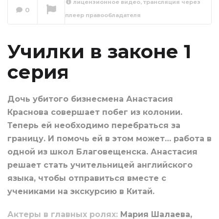
лицензионное видео, трансляция через
0
плеер правообладателя
Училки в законе 2
серия
Сейчас вы смотрите
Училки в законе 1
серия
Дочь убитого бизнесмена Анастасия
Краснова совершает побег из колонии.
Теперь ей необходимо перебраться за
границу. И помочь ей в этом может… работа в
одной из школ Благовещенска. Анастасия
решает стать учительницей английского
языка, чтобы отправиться вместе с
учениками на экскурсию в Китай.
Актеры в главных ролях:
Мария Шалаева,