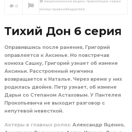
лицензионное видео, трансляция через
0
плеер правообладателя
Тихий Дон 7 серия
Сейчас вы смотрите
Тихий Дон 6 серия
Оправившись после ранения, Григорий
оправляется к Аксинье. Но повстречав
конюха Сашку, Григорий узнает об измене
Аксиньи. Расстроенный мужчина
возвращается к Наталье. Через время у них
родилась двойня. Петр узнает, об измене
Дарьи со Степаном Астаховым. У Пантелея
Прокопьевича не выходит разговор с
непутевой невесткой.
Актеры в главных ролях:
Александр Яценко,