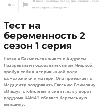
лицензионное видео, трансляция через
Тест на
0
плеер правообладателя
беременность 2
сезон 2 серия
Сейчас вы смотрите
Тест на
беременность 2
сезон 1 серия
Наташа Бахметьева живет с Андреем
Лазаревым и годовалым сыном Мишкой,
пробуя себя в непривычной роли
домохозяйки и матери. Она приезжает в
Медцентр поздравить Евгению Ефимовну,
«Мишу», с юбилеем и видит, как у ворот
роддома КАМАЗ сбивает беременную
женщину.