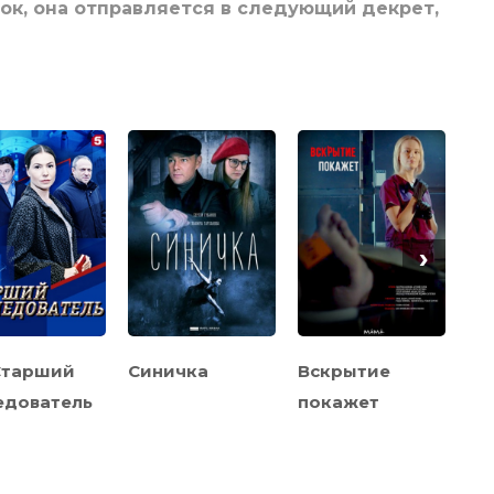
ок, она отправляется в следующий декрет,
›
Старший
Синичка
Вскрытие
Ст
едователь
покажет
гв