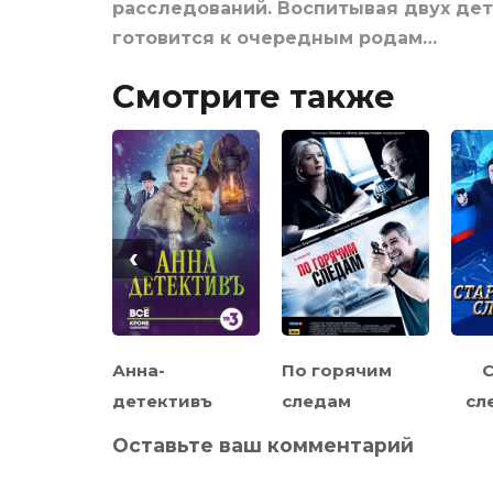
расследований. Воспитывая двух дет
готовится к очередным родам…
Смотрите также
‹
в лифте,
Анна-
По горячим
итая
детективъ
следам
сл
и
Оставьте ваш комментарий