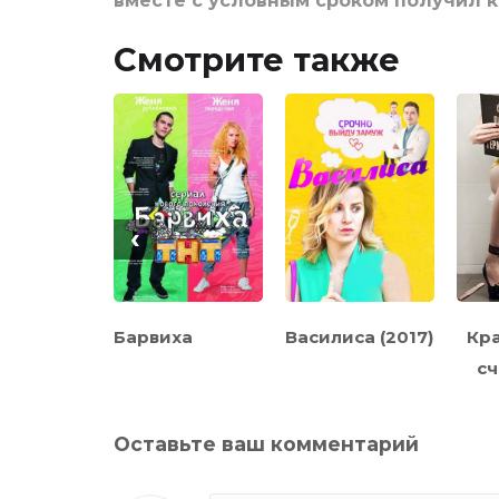
вместе с условным сроком получил 
Смотрите также
‹
чонки
Барвиха
Василиса (2017)
Кра
сч
Оставьте ваш комментарий