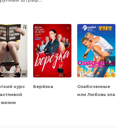
крупный штраф…
›
ткий курс
Берёзка
Озабоченные
Де
астливой
или Любовь зла
жизни