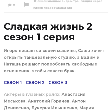
лицензионное видео, трансляция через
0
плеер правообладателя
Сладкая жизнь 2
сезон 2 серия
Сейчас вы смотрите
Сладкая жизнь 2
сезон 1 серия
Игорь лишается своей машины, Саша хочет
открыть танцевальную студию, а Вадим и
Наташа решают попробовать свободные
отношения, чтобы спасти брак.
СЕЗОН 1
СЕЗОН 2
СЕЗОН 3
Актеры в главных ролях:
Анастасия
Меськова, Анатолий Горячев, Антон
Денисенко, Лукерья Ильяшенко, Мария