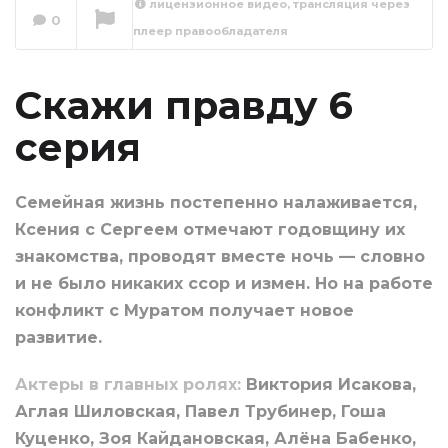
лицензионное видео, трансляция через
0
плеер правообладателя
Скажи правду 7
серия
Сейчас вы смотрите
Скажи правду 6
серия
Семейная жизнь постепенно налаживается,
Ксения с Сергеем отмечают годовщину их
знакомства, проводят вместе ночь — словно
и не было никаких ссор и измен. Но на работе
конфликт с Муратом получает новое
развитие.
Актеры в главных ролях:
Виктория Исакова,
Аглая Шиловская, Павел Трубинер, Гоша
Куценко, Зоя Кайдановская, Алёна Бабенко,