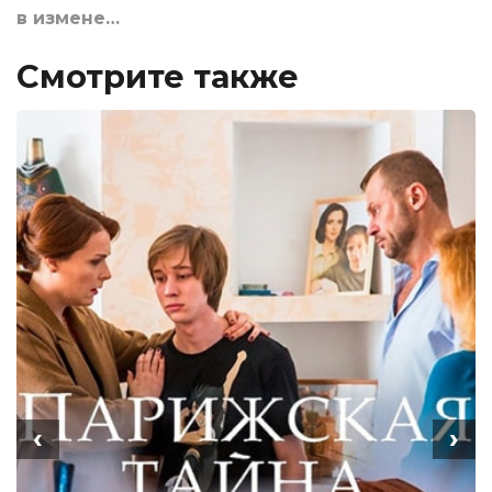
в измене…
Смотрите также
‹
›