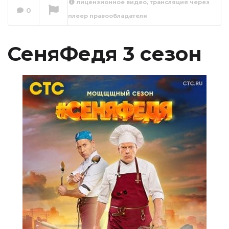
лицензионное видео, трансляция через
0
плеер правообладателя
СеняФедя 3 сезон
1 серия
Сейчас вы смотрите
СеняФедя 3 сезон