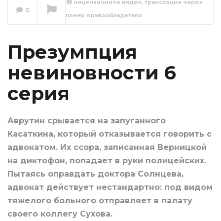
лицензионное видео, трансляция через
Презумпция
0
плеер правообладателя
невиновности 7
серия
Сейчас вы смотрите
Презумпция
невиновности 6
серия
Аврутин срывается на запуганного
Касаткина, который отказывается говорить с
адвокатом. Их ссора, записанная Верницкой
на диктофон, попадает в руки полицейских.
Пытаясь оправдать доктора Солнцева,
адвокат действует нестандартно: под видом
тяжелого больного отправляет в палату
своего коллегу Сухова.