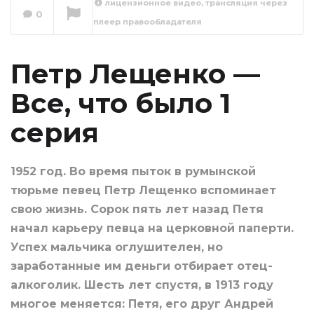
лицензионное видео, трансляция через
Петр Лещенко —
0
плеер правообладателя
Все, что было 2
серия
Сейчас вы смотрите
Петр Лещенко —
Все, что было 1
серия
1952 год. Во время пыток в румынской
тюрьме певец Петр Лещенко вспоминает
свою жизнь. Сорок пять лет назад Петя
начал карьеру певца на церковной паперти.
Успех мальчика оглушителен, но
заработанные им деньги отбирает отец-
алкоголик. Шесть лет спустя, в 1913 году
многое меняется: Петя, его друг Андрей