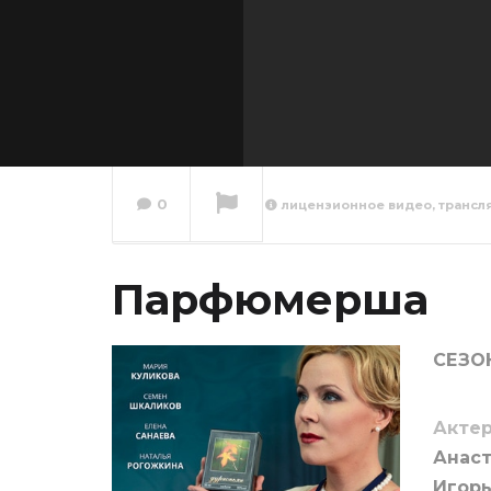
0
лицензионное видео, трансл
Парфю
сезон 
Парфюмерша
Сейчас вы смотрите
СЕЗОН
Актер
Анаст
Игорь