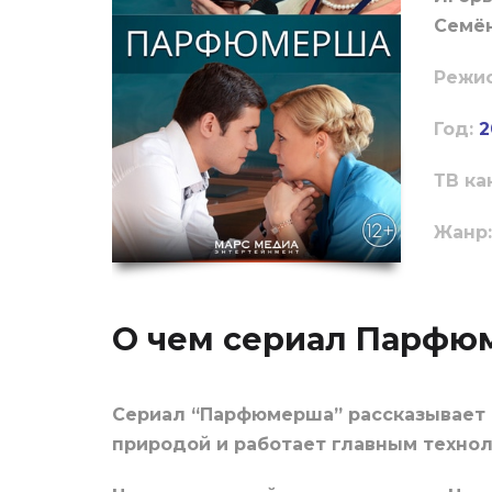
Семён
Режи
Год:
2
ТВ ка
Жанр:
О чем сериал Парфю
Сериал “Парфюмерша” рассказывает 
природой и работает главным техно