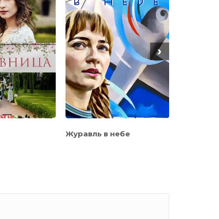
›
Журавль в небе
ИП Пирог