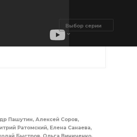
Выбор серии
ша 1
Парфюмерша 1
Парфюмерша
ерия
сезон 4 серия
сезон 5 сери
др Пашутин, Алексей Соров,
итрий Ратомский, Елена Санаева,
колай Быстров, Ольга Виниченко,