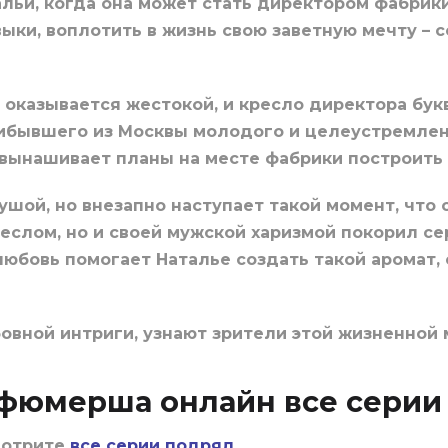
альи, когда она может стать директором фабрики
выки, воплотить в жизнь свою заветную мечту – 
 оказывается жестокой, и кресло директора бук
ибывшего из Москвы молодого и целеустремленн
 вынашивает планы на месте фабрики построить
ушой, но внезапно наступает такой момент, что
еслом, но и своей мужской харизмой покорил се
 любовь помогает Наталье создать такой аромат,
юбовной интриги, узнают зрители этой жизненной
рфюмерша онлайн все серии
мотрите
все серии подряд
.