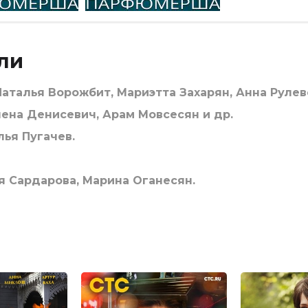
ли
аталья Ворожбит, Мариэтта Захарян, Анна Рулевс
на Денисевич, Арам Мовсесян и др.
ья Пугачев.
я Сардарова, Марина Оганесян.