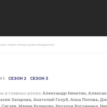
яция через плеер правообладателя
мерша 1
Парфюмерша 1
Парфюмер
1 серия
сезон 2 серия
сезон 3 с
 1
СЕЗОН 2
СЕЗОН 3
ы в главных ролях:
Александр Никитин, Алексан
асия Захарова, Анатолий Голуб, Анна Попова, Дм
 Сигаев, Мария Куликова, Наталья Рогожкина, Ни