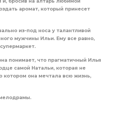
 и, бросив на алтарь любимой
создать аромат, который принесет
вально из-под носа у талантливой
ого мужчины Ильи. Ему все равно,
 супермаркет.
 она понимает, что прагматичный Илья
рдце самой Натальи, которая не
 о котором она мечтала всю жизнь,
 мелодрамы.