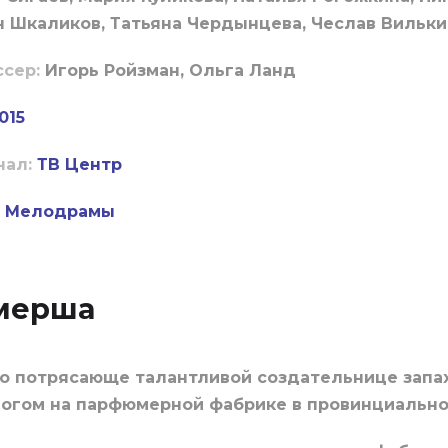
 Шкаликов, Татьяна Чердынцева, Чеслав Вильки
ссер:
Игорь Ройзман, Ольга Ланд
015
нал:
ТВ Центр
Мелодрамы
мерша
о потрясающе талантливой создательнице запах
логом на парфюмерной фабрике в провинциально