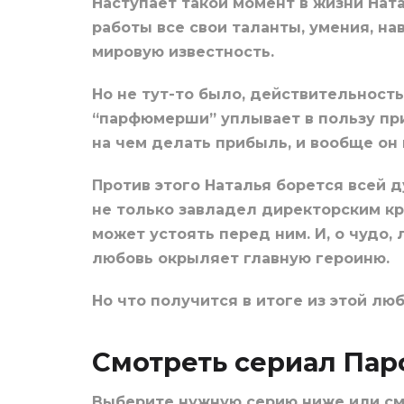
Наступает такой момент в жизни Нат
работы все свои таланты, умения, на
мировую известность.
Но не тут-то было, действительность
“парфюмерши” уплывает в пользу пр
на чем делать прибыль, и вообще он
Против этого Наталья борется всей д
не только завладел директорским кр
может устоять перед ним. И, о чудо,
любовь окрыляет главную героиню.
Но что получится в итоге из этой л
Смотреть сериал Па
Выберите нужную серию ниже или с