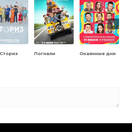
›
Сториз
Погнали
Окаянные дни
Ку
за