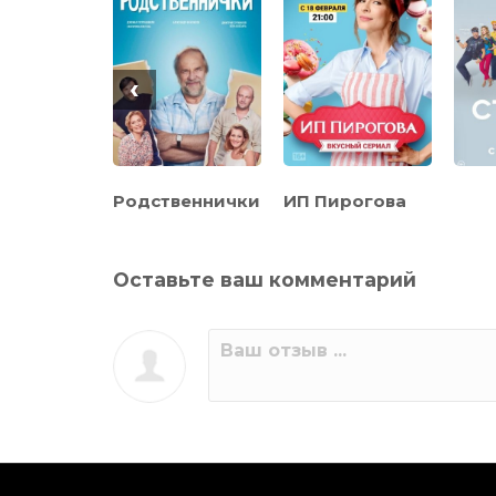
‹
ричин,
Родственнички
ИП Пирогова
 жить
Оставьте ваш комментарий