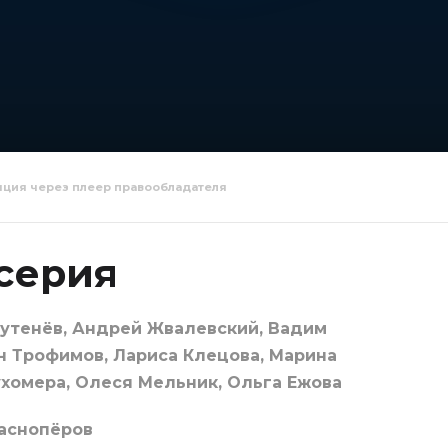
яция через плеер правообладателя
ники 50
Наследники 51
Наследни
серия
серия
серия
утенёв, Андрей Жвалевский, Вадим
н Трофимов, Лариса Клецова, Марина
ухомера, Олеся Мельник, Ольга Ежова
аснопёров