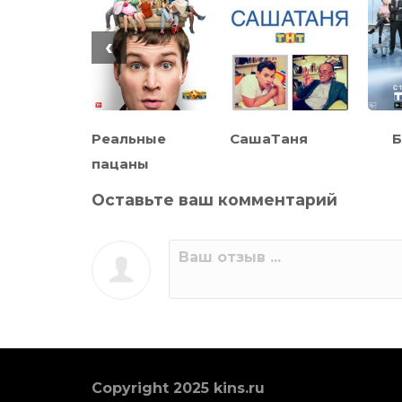
‹
рны
Реальные
СашаТаня
пацаны
Оставьте ваш комментарий
Copyright 2025 kins.ru