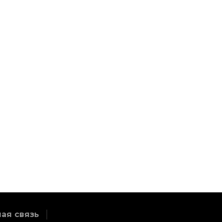
терны
Реальные
СашаТаня
пацаны
ая связь