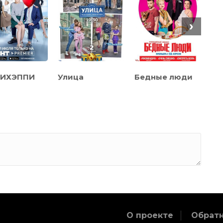
›
БИХЭППИ
Улица
Бедные люди
Ин
О проекте
Обратн