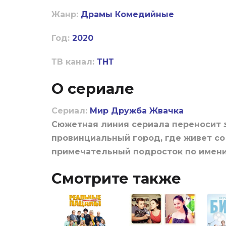
Жанр:
Драмы
Комедийные
Год:
2020
ТВ канал:
ТНТ
О сериале
Сериал:
Мир Дружба Жвачка
Сюжетная линия сериала переносит з
провинциальный город, где живет со
примечательный подросток по имен
Смотрите также